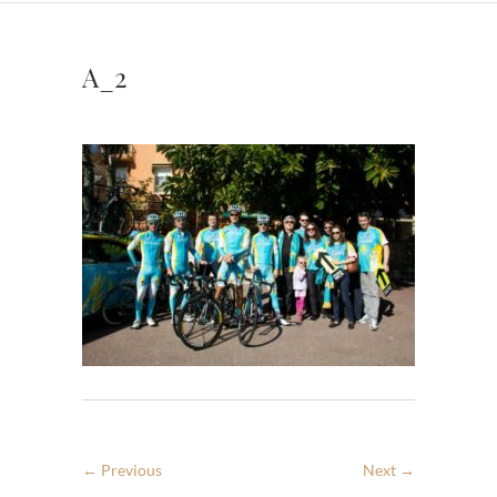
A_2
← Previous
Next →