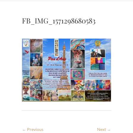
FB_IMG_1571298680583
← Previous
Next →