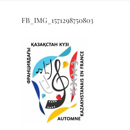
FB_IMG_1571298750803