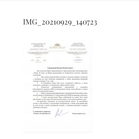
IMG_20210929_140723