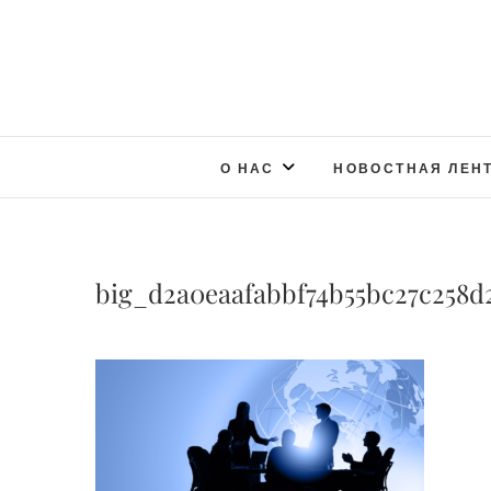
О НАС
НОВОСТНАЯ ЛЕН
big_d2a0eaafabbf74b55bc27c258d