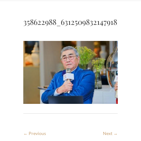
358622988_6312509832147918_90084
← Previous
Next →