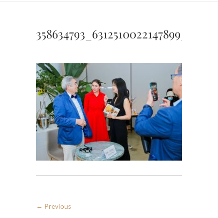
358634793_6312510022147899_88953
← Previous