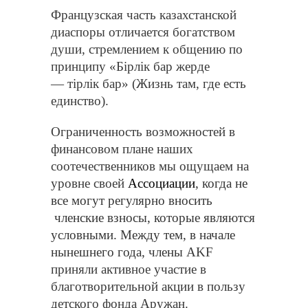
Французская часть казахстанской
диаспоры отличается богатством
души, стремлением к общению по
принципу «Б
i
рл
i
к бар жерде
— т
i
рл
i
к бар» (Жизнь там, где есть
единство).
Ограниченность возможностей в
финансовом плане наших
соотечественников мы ощущаем на
уровне своей
Ассоциации
, когда не
все могут регулярно вносить
членские взносы, которые являются
условными. Между тем, в начале
нынешнего года, члены
AKF
приняли активное участие в
благотворительной акции в пользу
детского фонда Аружан.