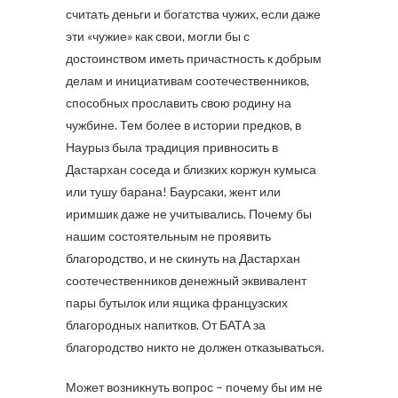
считать деньги и богатства чужих, если даже
эти «чужие» как свои, могли бы с
достоинством иметь причастность к добрым
делам и инициативам соотечественников,
способных прославить свою родину на
чужбине. Тем более в истории предков, в
Наурыз была традиция привносить в
Дастархан соседа и близких коржун кумыса
или тушу барана! Баурсаки, жент или
иримшик даже не учитывались. Почему бы
нашим состоятельным не проявить
благородство, и не скинуть на Дастархан
соотечественников денежный эквивалент
пары бутылок или ящика французских
благородных напитков. От БАТА за
благородство никто не должен отказываться.
Может возникнуть вопрос – почему бы им не