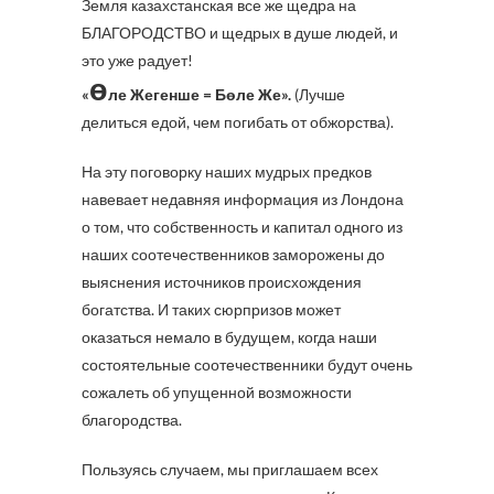
Земля казахстанская все же щедра на
БЛАГОРОДСТВО и щедрых в душе людей, и
это уже радует!
ө
«
ле Жегенше = Бөле Же».
(Лучше
делиться едой, чем погибать от обжорства).
На эту поговорку наших мудрых предков
навевает недавняя информация из Лондона
о том, что собственность и капитал одного из
наших соотечественников заморожены до
выяснения источников происхождения
богатства. И таких сюрпризов может
оказаться немало в будущем, когда наши
состоятельные соотечественники будут очень
сожалеть об упущенной возможности
благородства.
Пользуясь случаем, мы приглашаем всех