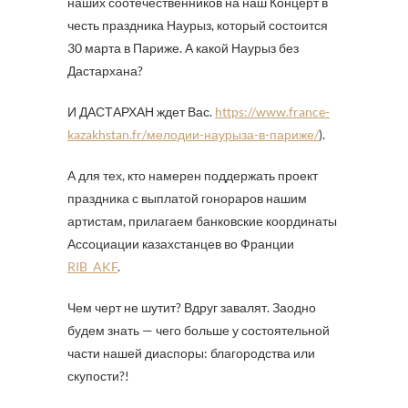
наших соотечественников на наш Концерт в
честь праздника Наурыз, который состоится
30 марта в Париже. А какой Наурыз без
Дастархана?
И ДАСТАРХАН ждет Вас.
https://www.france-
kazakhstan.fr/мелодии-наурыза-в-париже/
).
А для тех, кто намерен поддержать проект
праздника с выплатой гонораров нашим
артистам, прилагаем банковские координаты
Ассоциации казахстанцев во Франции
RIB_AKF
.
Чем черт не шутит? Вдруг завалят. Заодно
будем знать — чего больше у состоятельной
части нашей диаспоры: благородства или
скупости?!