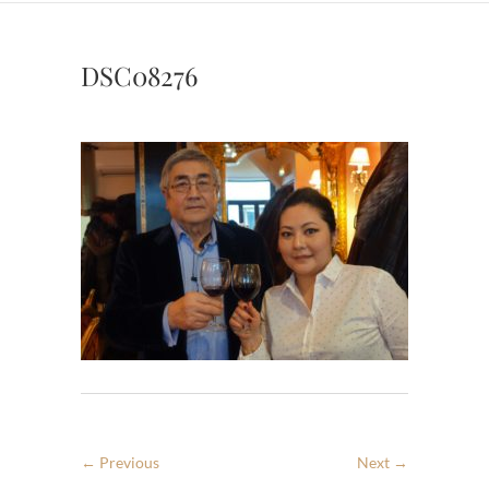
DSC08276
← Previous
Next →