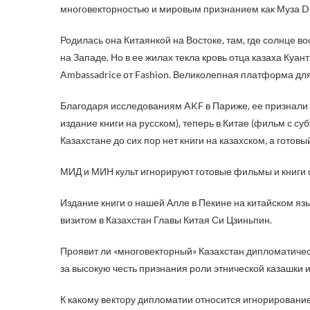
многовекторностью и мировым признанием как Муза 
Родилась она Китаянкой на Востоке, там, где солнце в
на Западе. Но в ее жилах текла кровь отца казаха Куа
Ambassadrice от Fashion. Великолепная платформа дл
Благодаря исследованиям AKF в Париже, ее признали в
издание книги на русском), теперь в Китае (фильм с су
Казахстане до сих пор нет книги на казахском, а готов
МИД и МИН культ игнорируют готовые фильмы и книги о
Издание книги о нашей Алле в Пекине на китайском яз
визитом в Казахстан Главы Китая Си Цзиньпин.
Проявит ли «многовекторный» Казахстан дипломатическ
за высокую честь признания роли этнической казашки
К какому вектору дипломатии относится игнорировани