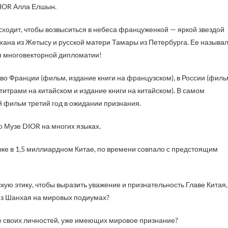
DIOR Алла Елшын.
осходит, чтобы возвыситься в небеса француженкой — яркой звездой
нтхана из Жетысу и русской матери Тамары из Петербурга. Ее называ
я многовекторной дипломатии!
о Франции (фильм, издание книги на французском), в России (филь
бтитрами на китайском и издание книги на китайском). В самом
ый фильм третий год в ожидании признания.
 Музе DIOR на многих языках.
ыке в 1,5 миллиардном Китае, по времени совпало с предстоящим
ую этику, чтобы выразить уважение и признательность Главе Китая,
 из Шанхая на мировых подиумах?
е своих личностей, уже имеющих мировое признание?