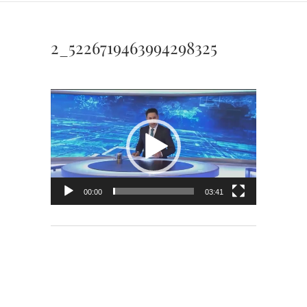
2_5226719463994298325
Видеоплеер
00:00
03:41