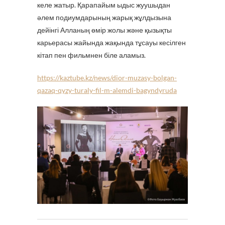
келе жатыр. Қарапайым ыдыс жуушыдан
әлем подиумдарының жарық жұлдызына
дейінгі Алланың өмір жолы және қызықты
карьерасы жайында жақында тұсауы кесілген
кітап пен фильмнен біле аламыз.
https://kaztube.kz/news/dior-muzasy-bolgan-
qazaq-qyzy-turaly-fil-m-alemdi-bagyndyruda