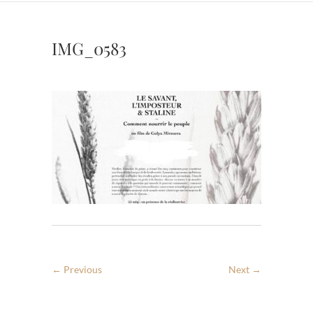
IMG_0583
← Previous
Next →