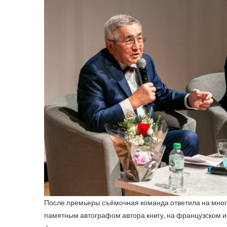
После премьеры съёмочная команда ответила на мног
памятным автографом автора книгу, на французском и 