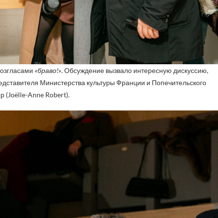
возгласами
«браво!»
. Обсуждение вызвало интересную дискуссию,
дставителя Министерства культуры Франции и Попечительского
(Joëlle-Anne Robert).