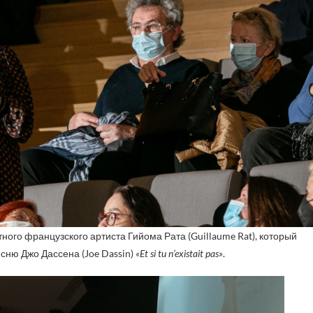
ого французского артиста Гийома Рата (Guillaume Rat), который
сню Джо Дассена (Joe Dassin)
«Et si tu n’existait pas»
.