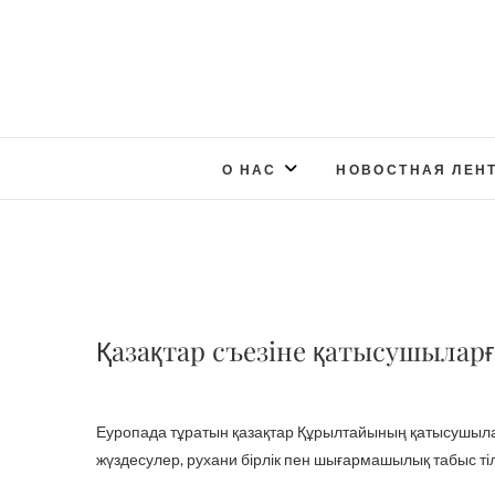
О НАС
НОВОСТНАЯ ЛЕН
Қазақтар съезіне қатысушыларғ
Еуропада тұратын қазақтар Құрылтайының қатысушыларын шын жүректен құттықтаймыз және сіздерге мазмұнды
жүздесулер, рухани бірлік пен шығармашылық табыс тіл