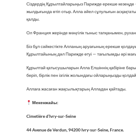
Сіздердің Құрылтайларыңыз Парижде ерекше кезеңде —
жылдығында өтіп отыр. Алла әйел сұлулығын асқақтаты
қалды.
Ол Франция жерінде мәңгілік тыныс тапқанымен, рухан
Біз бұл сәйкестікте Алланың аруағының ерекше қолдау
Құрылтайының дәл Парижде өтуі — тағылымды әрі мағы
Құрылтай қатысушыларын Алла Елшіннің қабіріне бары
беріп, бірлік пен ізгілік жолындағы ойларыңызды қолда
Аллаға жасаған жақсылықтарың Алладан қайтады.
Мекенжайы:
Cimetière d’Ivry-sur-Seine
44 Avenue de Verdun, 94200 Ivry-sur-Seine, France.