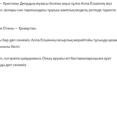
 Кристиан Диордың музасы болған аңыз тұлға Алла Елшіннің жүз
п, жоғары сән тарихындағы тұңғыш азиялық модель ретінде тарихта
и Отаны — Қазақстан.
ы бар деп сенеміз. Алла Елшіннің ғасырлық мерейтойы тұсында қаза
налы белгі.
п, гүл қоюға шақырамыз. Оның аруағы игі бастамаларыңызға қуат
йды деп сенеміз.