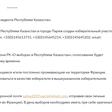
*******
зидента Республики Казахстан.
а Республики Казахстан в городе Париж создан избирательный участо
тел. +33(0)145613731, +33(0)145645214, +33(0)145645202; email:
кона РК «О выборах в Республике Казахстан», голосование будет
ому времени.
дящимся и/или постоянно проживающим на территории Франции,
оваться в качестве избирателя в вышеуказанном избирательном
тронной почте
sailau2019.paris@gmail.com
, отправив свои личные
я во Франции). В день выборов необходимо иметь при себе оригинал