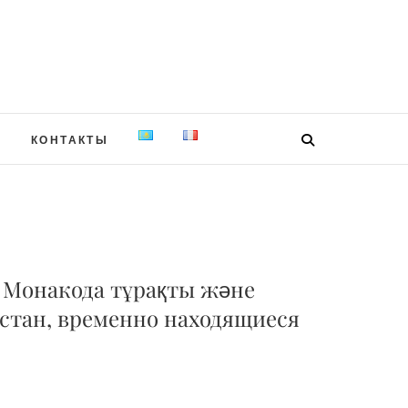
Я
КОНТАКТЫ
 Монакода тұрақты және
стан, временно находящиеся