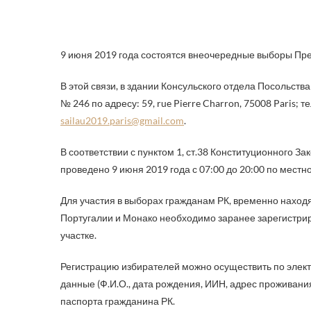
9 июня 2019 года состоятся внеочередные выборы Пре
В этой связи, в здании Консульского отдела Посольств
№ 246 по адресу: 59, rue Pierre Charron, 75008 Paris; 
sailau2019.paris@gmail.com
.
В соответствии с пунктом 1, ст.38 Конституционного За
проведено 9 июня 2019 года с 07:00 до 20:00 по местн
Для участия в выборах гражданам РК, временно нахо
Португалии и Монако необходимо заранее зарегистрир
участке.
Регистрацию избирателей можно осуществить по элек
данные (Ф.И.О., дата рождения, ИИН, адрес проживани
паспорта гражданина РК.