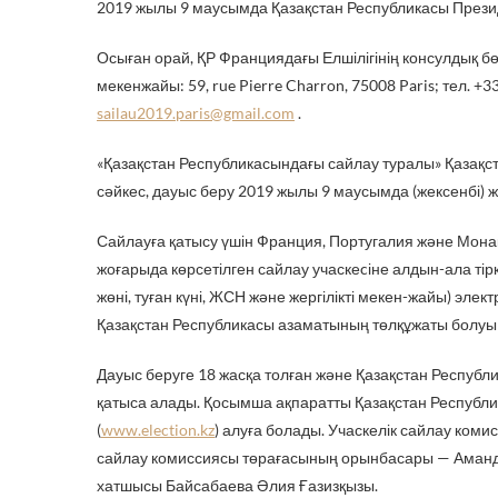
2019 жылы 9 маусымда Қазақстан Республикасы Президе
Осыған орай, ҚР Франциядағы Елшілігінің консулдық бө
мекенжайы: 59, rue Pierre Charron, 75008 Paris; тел. +
sailau2019.paris@gmail.com
.
«Қазақстан Республикасындағы сайлау туралы» Қазақ
сәйкес, дауыс беру 2019 жылы 9 маусымда (жексенбі) же
Сайлауға қатысу үшін Франция, Португалия және Мона
жоғарыда көрсетілген сайлау учаскеcіне алдын-ала тірк
жөні, туған күні, ЖСН және жергілікті мекен-жайы) элек
Қазақстан Республикасы азаматының төлқұжаты болуы 
Дауыс беруге 18 жасқа толған және Қазақстан Респуб
қатыса алады. Қосымша ақпаратты Қазақстан Республ
(
www.election.kz
) алуға болады. Учаскелік сайлау ком
сайлау комиссиясы төрағасының орынбасары — Аманд
хатшысы Байсабаева Әлия Ғазизқызы.