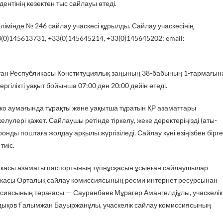
нтінің кезектен тыс сайлауы өтеді.
лімінде № 246 сайлау учаскесі құрылды. Сайлау учаскесінің
33(0)145613731, +33(0)145645214, +33(0)145645202; email:
стан Республикасы Конституциялық заңының 38-бабының 1-тармағын
ргілікті уақыт бойынша 07:00 ден 20:00 дейін өтеді.
ко аумағында тұрақты және уақытша тұратын ҚР азаматтары
елулері қажет. Сайлаушы ретінде тіркелу, жеке деректеріңізді (аты-
тронды поштаға жолдау арқылы жүргізіледі. Сайлау күні өзіңізбен бірге
тиіс.
ликасы азаматы паспортының түпнұсқасын ұсынған сайлаушылар
икасы Орталық сайлау комиссиясының ресми интернет ресурсынан
иссиясының төрағасы — Сауранбаев Мұрагер Амангелдіұлы, учаскелік
ықов Ғалымжан Бауыржанұлы, учаскелік сайлау комиссиясының