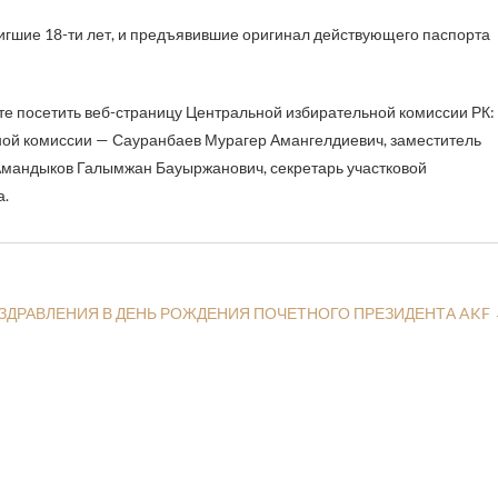
тигшие 18-ти лет, и предъявившие оригинал действующего паспорта
 посетить веб-страницу Центральной избирательной комиссии РК:
ьной комиссии — Сауранбаев Мурагер Амангелдиевич, заместитель
Амандыков Галымжан Бауыржанович, секретарь участковой
а.
ЗДРАВЛЕНИЯ В ДЕНЬ РОЖДЕНИЯ ПОЧЕТНОГО ПРЕЗИДЕНТА AKF