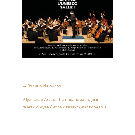
←
Зарина Ищанова
«Чудесная Алла». Что писали западные
газеты о музе Диора с казахскими корнями.
→