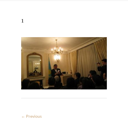
1
← Previous