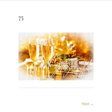
75
Next →