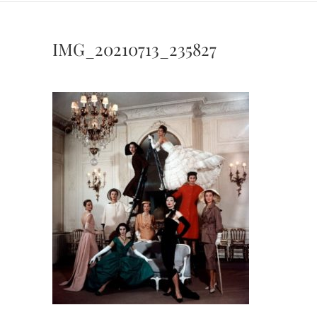
IMG_20210713_235827