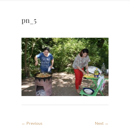
pn_5
← Previous
Next →