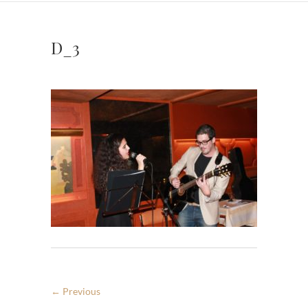
D_3
← Previous