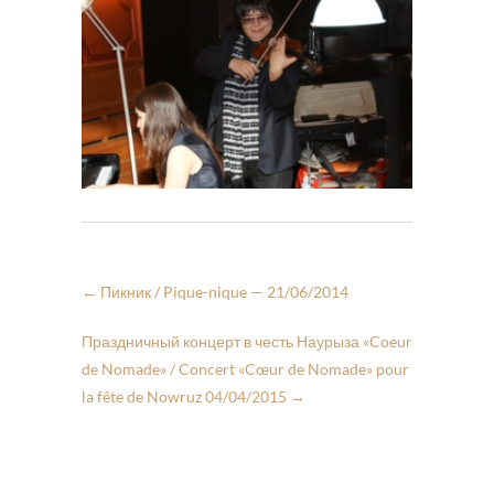
←
Пикник / Pique-nique — 21/06/2014
Праздничный концерт в честь Наурыза «Coeur
de Nomade» / Concert «Cœur de Nomade» pour
la fête de Nowruz 04/04/2015
→