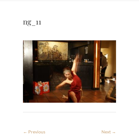
ng_11
← Previous
Next →