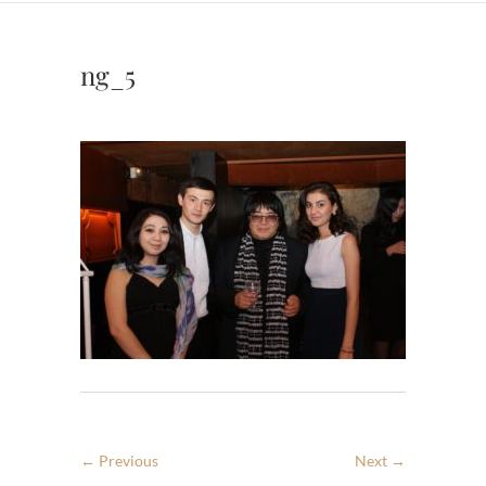
ng_5
← Previous
Next →