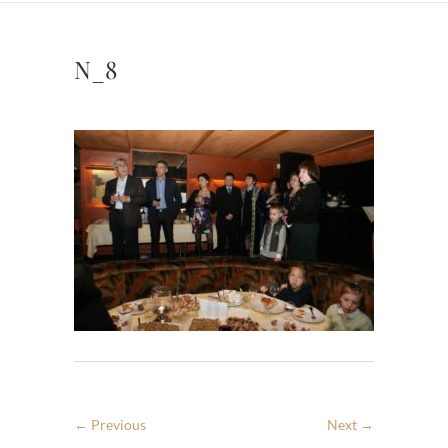
N_8
← Previous
Next →