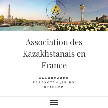
Skip
to
content
Association des
Kazakhstanais en
France
АССОЦИАЦИЯ
КАЗАХСТАНЦЕВ ВО
ФРАНЦИИ