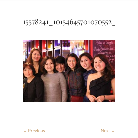
15578241_10154645701070552_15825
← Previous
Next →