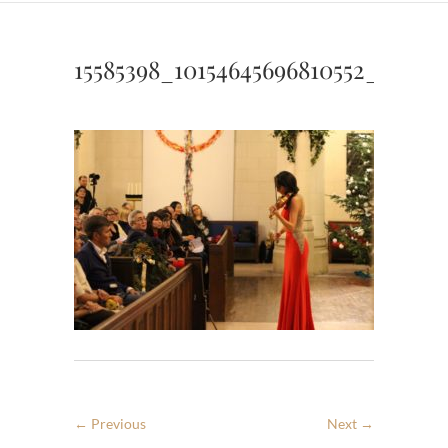
15585398_10154645696810552_10320
← Previous
Next →