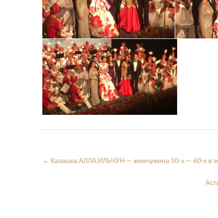
←
Казашка АЛЛА ИЛЬЧУН — жемчужина 50-х — 60-х в з
Аст