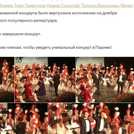
йгожин
,
Таир Тажигулов
,
Назым Сагинтай
,
Татьяна Вицинская
,
Медет
Изюминкой концерта было виртуозное исполнение на домбре
ого популярного репертуара.
 завершили концерт.
м членам, чтобы увидеть уникальный концерт в Париже!