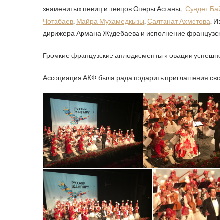
знаменитых певиц и певцов Оперы Астаны,-
Сундет Ба
Чотабаев
,
Майра Мухамедкызы
,
Салтанат Ахметова
. 
дирижера Армана Жудебаева и исполнение французск
Громкие французские аплодисменты и овации успешно
Ассоциация АКФ была рада подарить приглашения свои