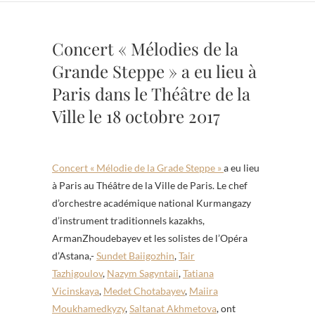
Concert « Mélodies de la
Grande Steppe » a eu lieu à
Paris dans le Théâtre de la
Ville le 18 octobre 2017
Concert « Mélodie de la Grade Steppe »
a eu lieu
à Paris au Théâtre de la Ville de Paris. Le chef
d’orchestre académique national Kurmangazy
d’instrument traditionnels kazakhs,
ArmanZhoudebayev et les solistes de l’Opéra
d’Astana,-
Sundet Baiigozhin
,
Tair
Tazhigoulov
,
Nazym Sagyntaii
,
Tatiana
Vicinskaya
,
Medet Chotabayev
,
Maiira
Moukhamedkyzy
,
Saltanat Akhmetova
, ont