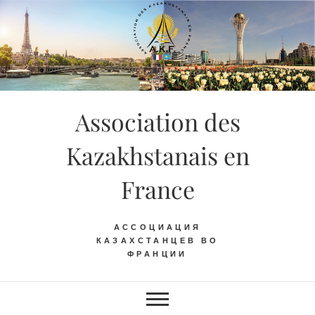
Skip
to
content
Association des
Kazakhstanais en
France
АССОЦИАЦИЯ
КАЗАХСТАНЦЕВ ВО
ФРАНЦИИ