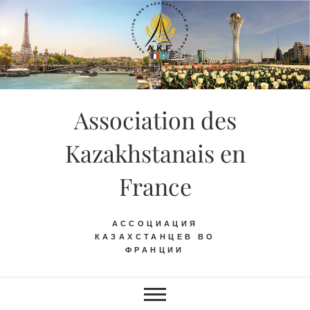
Skip
to
content
Association des
Kazakhstanais en
France
АССОЦИАЦИЯ
КАЗАХСТАНЦЕВ ВО
ФРАНЦИИ