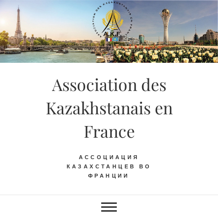
Skip
to
content
Association des
Kazakhstanais en
France
АССОЦИАЦИЯ
КАЗАХСТАНЦЕВ ВО
ФРАНЦИИ