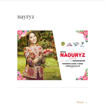
nayryz
Next →