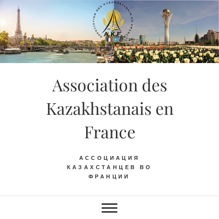
Skip
to
content
Association des
Kazakhstanais en
France
АССОЦИАЦИЯ
КАЗАХСТАНЦЕВ ВО
ФРАНЦИИ