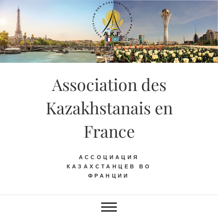
Skip
to
content
Association des
Kazakhstanais en
France
АССОЦИАЦИЯ
КАЗАХСТАНЦЕВ ВО
ФРАНЦИИ