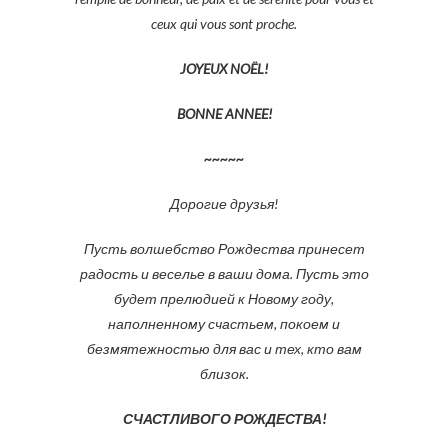
ceux qui vous sont proche.
JOYEUX NOËL!
BONNE ANNEE!
~~~~~
Дорогие друзья
!
Пусть волшебство Рождества принесет
радость и веселье в ваши дома. Пусть это
будет прелюдией к Новому году,
наполненному счастьем, покоем и
безмятежностью для вас и тех, кто вам
близок.
СЧАСТЛИВОГО РОЖДЕСТВА!