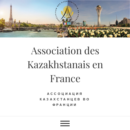
Skip
to
content
Association des
Kazakhstanais en
France
АССОЦИАЦИЯ
КАЗАХСТАНЦЕВ ВО
ФРАНЦИИ