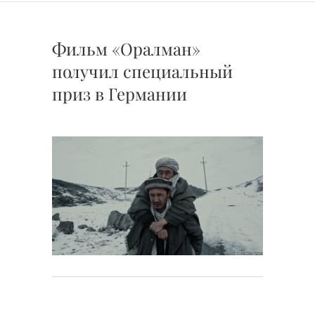
Фильм «Оралман»
получил специальный
приз в Германии