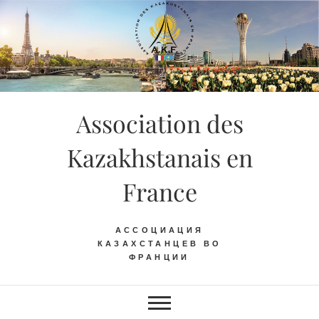
Skip
to
content
Association des
Kazakhstanais en
France
АССОЦИАЦИЯ
КАЗАХСТАНЦЕВ ВО
ФРАНЦИИ