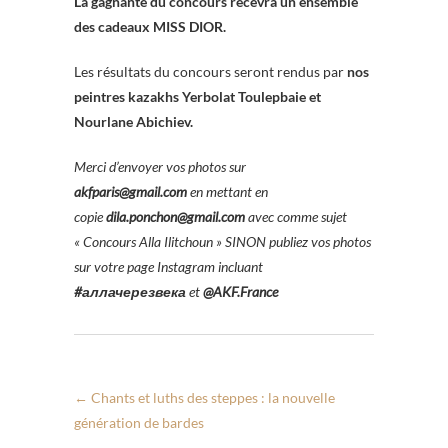
La gagnante du concours recevra un ensemble
des cadeaux MISS DIOR.
Les résultats du concours seront rendus par
nos
peintres kazakhs Yerbolat Toulepbaie et
Nourlane Abichiev.
Merci d’envoyer vos photos sur
akfparis@gmail.com
en mettant en
copie
dila.ponchon@gmail.com
avec comme sujet
« Concours Alla Ilitchoun »
SINON publiez vos photos
sur votre page Instagram incluant
#аллачерезвека
et
@AKF.France
←
Chants et luths des steppes : la nouvelle
génération de bardes