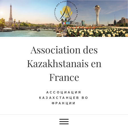
Skip
to
content
Association des
Kazakhstanais en
France
АССОЦИАЦИЯ
КАЗАХСТАНЦЕВ ВО
ФРАНЦИИ