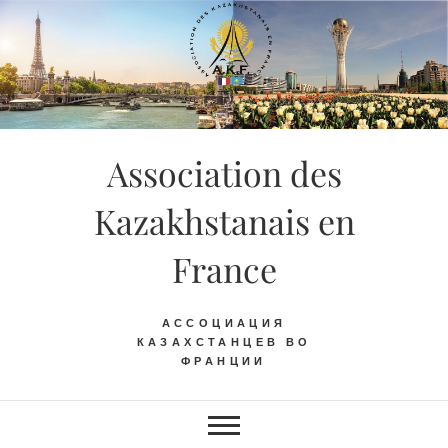
Skip
to
content
Association des
Kazakhstanais en
France
АССОЦИАЦИЯ
КАЗАХСТАНЦЕВ ВО
ФРАНЦИИ