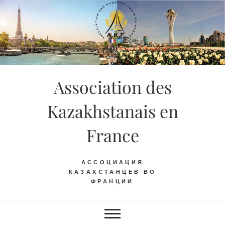
Skip
to
content
Association des
Kazakhstanais en
France
АССОЦИАЦИЯ
КАЗАХСТАНЦЕВ ВО
ФРАНЦИИ