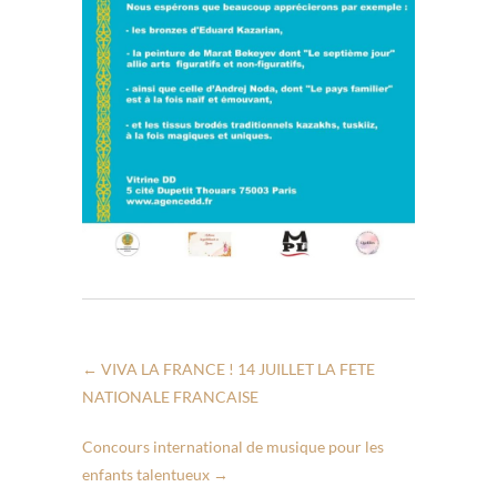
←
VIVA LA FRANCE ! 14 JUILLET LA FETE
NATIONALE FRANCAISE
Concours international de musique pour les
enfants talentueux
→