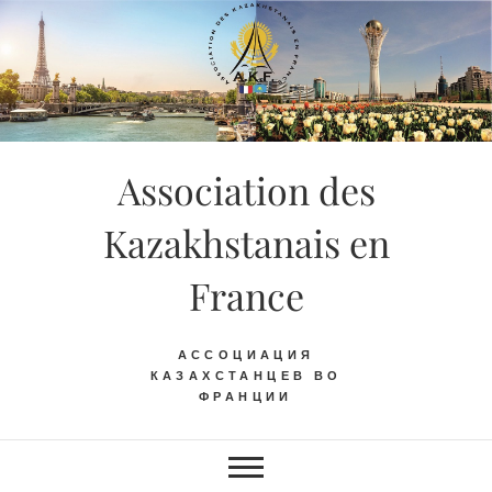
Skip
to
content
Association des
Kazakhstanais en
France
АССОЦИАЦИЯ
КАЗАХСТАНЦЕВ ВО
ФРАНЦИИ