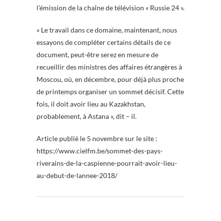
l’émission de la chaîne de télévision « Russie 24 ».
« Le travail dans ce domaine, maintenant, nous
essayons de compléter certains détails de ce
document, peut-être serez en mesure de
recueillir des ministres des affaires étrangères à
Moscou, où, en décembre, pour déjà plus proche
de printemps organiser un sommet décisif. Cette
fois, il doit avoir lieu au Kazakhstan,
probablement, à Astana », dit – il.
Article publié le 5 novembre sur le site :
https://www.cielfm.be/sommet-des-pays-
riverains-de-la-caspienne-pourrait-avoir-lieu-
au-debut-de-lannee-2018/