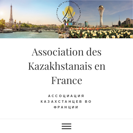
Skip
to
content
Association des
Kazakhstanais en
France
АССОЦИАЦИЯ
КАЗАХСТАНЦЕВ ВО
ФРАНЦИИ