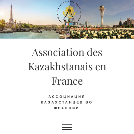
Skip
to
content
Association des
Kazakhstanais en
France
АССОЦИАЦИЯ
КАЗАХСТАНЦЕВ ВО
ФРАНЦИИ